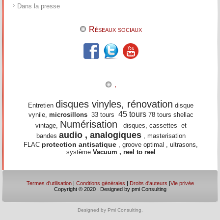
Dans la presse
Réseaux sociaux
.
disques vinyles, rénovation
Entretien
disque
45 tours
vynile,
microsillons
33 tours
78 tours shellac
Numérisation
vintage,
disques, cassettes et
audio , analogiques
bandes
, masterisation
protection antisatique
FLAC
, groove optimal , ultrasons,
système
Vacuum , reel to reel
Termes d'utilisation
|
Condtions générales
|
Droits d'auteurs
|
Vie privée
Copyright © 2020 . Designed by pmi Consulting
Designed by Pmi Consulting.